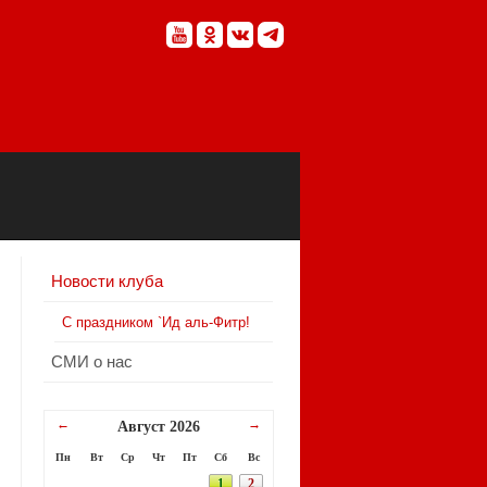
Новости клуба
С праздником `Ид аль-Фитр!
СМИ о нас
←
→
Август 2026
Пн
Вт
Ср
Чт
Пт
Сб
Вс
1
2