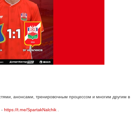
остями, анонсами, тренировочным процессом и многим другим в
m -
https://t.me/SpartakNalchik
.