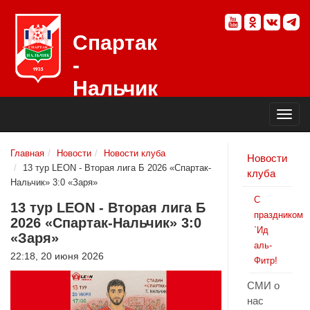
Спартак
-
Нальчик
Официальный
сайт
футбольного
клуба
Главная
Новости
Новости клуба
Новости
13 тур LEON - Вторая лига Б 2026 «Спартак-
клуба
Нальчик» 3:0 «Заря»
С
13 тур LEON - Вторая лига Б
праздником
2026 «Спартак-Нальчик» 3:0
`Ид
«Заря»
аль-
22:18, 20 июня 2026
Фитр!
СМИ о
нас