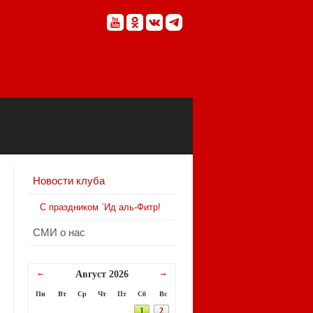
Новости клуба
С праздником `Ид аль-Фитр!
СМИ о нас
←
→
Август 2026
Пн
Вт
Ср
Чт
Пт
Сб
Вс
1
2