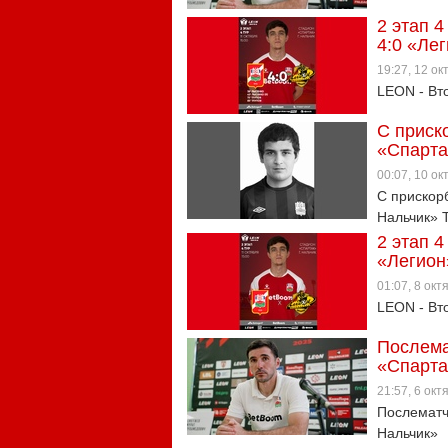
2 этап 
4:0 «Ле
19:27, 12 о
LEON - Вто
С приск
«Спарта
00:07, 10 о
С прискор
Нальчик» 
2 этап 4
«Легион
01:07, 8 окт
LEON - Вто
Послема
«Спарта
21:57, 6 окт
Послематч
Нальчик»