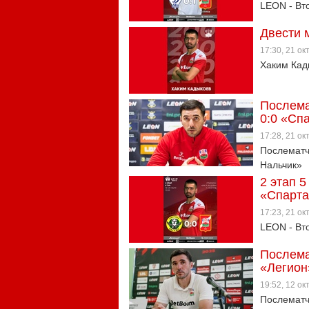
LEON - Вто
Двести 
17:30, 21 о
Хаким Кад
Послема
0:0 «Сп
17:28, 21 о
Послематч
Нальчик»
2 этап 5
«Спарта
17:23, 21 о
LEON - Вто
Послема
«Легион
19:52, 12 о
Послематч