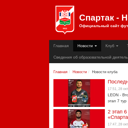
Спартак - 
Официальный сайт фут
Главная
Новости
Клуб
Сведения об образовательной деятель
Главная
Новости
Новости клуба
Последн
17:51, 28 о
LEON - Вто
этап 7 тур
2 этап 6
«Спарта
17:47, 28 о