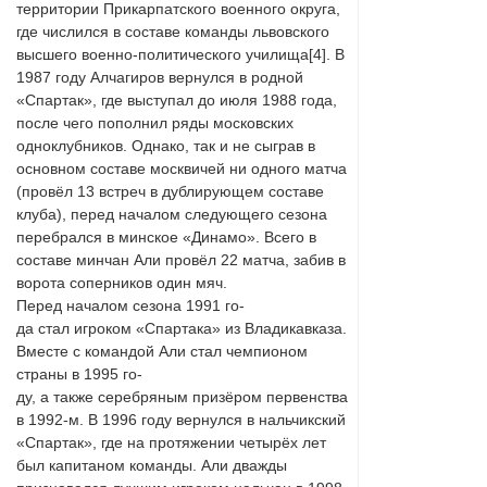
территории Прикарпатского военного округа,
где числился в составе команды львовского
высшего военно-политического училища[4]. В
1987 году Алчагиров вернулся в родной
«Спартак», где выступал до июля 1988 года,
после чего пополнил ряды московских
одноклубников. Однако, так и не сыграв в
основном составе москвичей ни одного матча
(провёл 13 встреч в дублирующем составе
клуба), перед началом следующего сезона
перебрался в минское «Динамо». Всего в
составе минчан Али провёл 22 матча, забив в
ворота соперников один мяч.
Перед началом сезона 1991 го-
да стал игроком «Спартака» из Владикавказа.
Вместе с командой Али стал чемпионом
страны в 1995 го-
ду, а также серебряным призёром первенства
в 1992-м. В 1996 году вернулся в нальчикский
«Спартак», где на протяжении четырёх лет
был капитаном команды. Али дважды