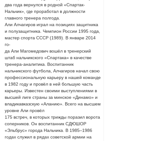
два года вернулся в родной «Спартак-
Нальчик», где проработал в должности
главного тренера полгода.
Али Алчагиров играл на позициях защитника
и полузащитника. Чемпион России 1995 года,
мастер спорта СССР (1989). В январе 2014
го-
да Али Магомедович вошёл в тренерский
штаб нальчикского «Спартака» в качестве
тренера-аналитика. Воспитанник
нальчикского футбола, Алчагиров начал свою
профессиональную карьеру в нашей команде
в 1982 году и провёл в ней большую часть
карьеры. Известен своими выступлениями в
высшей лиге страны за минское «Динамо» и
владикавказскую «Аланию». Всего на высшем
уровне Али провёл
175 встреч, в которых трижды поразил ворота
соперников. Он воспитанник СДЮШОР
«Эльбрус» города Нальчика. В 1985–1986
годах служил в рядах советской армии на