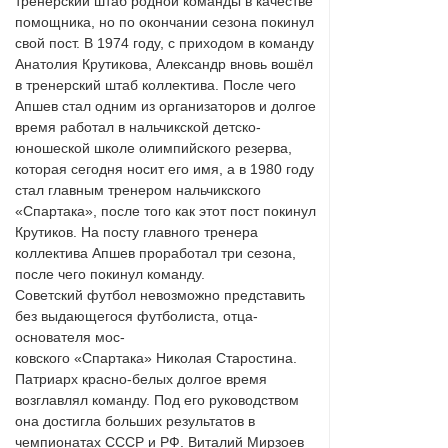
тренерский штаб родной команды в качестве
помощника, но по окончании сезона покинул
свой пост. В 1974 году, с приходом в команду
Анатолия Крутикова, Александр вновь вошёл
в тренерский штаб коллектива. После чего
Апшев стал одним из организаторов и долгое
время работал в нальчикской детско-
юношеской школе олимпийского резерва,
которая сегодня носит его имя, а в 1980 году
стал главным тренером нальчикского
«Спартака», после того как этот пост покинул
Крутиков. На посту главного тренера
коллектива Апшев проработал три сезона,
после чего покинул команду.
Советский футбол невозможно представить
без выдающегося футболиста, отца-
основателя мос-
ковского «Спартака» Николая Старостина.
Патриарх красно-белых долгое время
возглавлял команду. Под его руководством
она достигла больших результатов в
чемпионатах СССР и РФ. Виталий Мирзоев