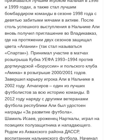
признавался лучшим игроком нальчан в 1998
и 1999 годах, а также стал лучшим
бомбардиром команды в сезоне 1998 года с
девятью забитыми мячами в активе. После
столь успешного выступления в Нальчике Али
вновь получил приглашение во Владикавказ,
где на протяжении двух сезонов защищал
цвета «Алании» (так стал называться
«Спартак»). Принимал участие в матчах
розыгрыша Кубка УЕФА 1993–1994 против
дортмундской «Боруссии» и польского клуба
«Амика» в розыгрыше 2000/2001 годов.
Завершил карьеру игрока Али в Нальчике в
2002 году. Алчагиров – один из лучших
футболистов за всю историю команды. В
2012 году наряду с другими ветеранами
футбола республики Али был удостоен
награды «За развитие футбола».
Шамиль Исаев, уроженец Нарткалы, играл на
позициях полузащитника и нападающего.
Родом из Ахвахского района ДАССР,
воспитанник нальчикского футбола. Начинал