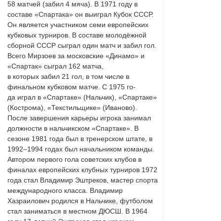
58 матчей (забил 4 мяча). В 1971 году в
составе «Спартака» он выиграл Кубок СССР.
Он является участником семи европейских
кубковых турниров. В составе молодёжной
сборной СССР сыграл один матч и забил гол.
Всего Мирзоев за московские «Динамо» и
«Спартак» сыграл 162 матча,
в которых забил 21 гол, в том числе в
финальном кубковом матче. C 1975 го-
да играл в «Спартаке» (Нальчик), «Спартаке»
(Кострома), «Текстильщике» (Иваново).
После завершения карьеры игрока занимал
должности в нальчикском «Спартаке». В
сезоне 1981 года был в тренерском штате, в
1992–1994 годах был начальником команды.
Автором первого гола советских клубов в
финалах европейских клубных турниров 1972
года стал Владимир Эштреков, мастер спорта
международного класса. Владимир
Хазраилович родился в Нальчике, футболом
стал заниматься в местном ДЮСШ. В 1964