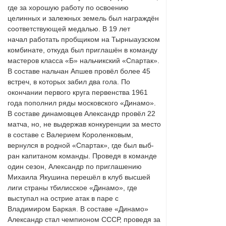
где за хорошую работу по освоению
целинных и залежных земель был награждён
соответствующей медалью. В 19 лет
начал работать пробщиком на Тырныаузском
комбинате, откуда был приглашён в команду
мастеров класса «Б» нальчикский «Спартак».
В составе нальчан Апшев провёл более 45
встреч, в которых забил два гола. По
окончании первого круга первенства 1961
года пополнил ряды московского «Динамо».
В составе динамовцев Александр провёл 22
матча, но, не выдержав конкуренции за место
в составе с Валерием Короленковым,
вернулся в родной «Спартак», где был выб-
ран капитаном команды. Проведя в команде
один сезон, Александр по приглашению
Михаила Якушина перешёл в клуб высшей
лиги страны тбилисское «Динамо», где
выступал на острие атак в паре с
Владимиром Баркая. В составе «Динамо»
Александр стал чемпионом СССР, проведя за