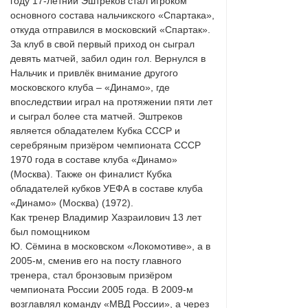
году 17-летний Эштреков стал игроком
основного состава нальчикского «Спартака»,
откуда отправился в московский «Спартак».
За клуб в свой первый приход он сыграл
девять матчей, забил один гол. Вернулся в
Нальчик и привлёк внимание другого
московского клуба – «Динамо», где
впоследствии играл на протяжении пяти лет
и сыграл более ста матчей. Эштреков
является обладателем Кубка СССР и
серебряным призёром чемпионата СССР
1970 года в составе клуба «Динамо»
(Москва). Также он финалист Кубка
обладателей кубков УЕФА в составе клуба
«Динамо» (Москва) (1972).
Как тренер Владимир Хазраилович 13 лет
был помощником
Ю. Сёмина в московском «Локомотиве», а в
2005-м, сменив его на посту главного
тренера, стал бронзовым призёром
чемпионата России 2005 года. В 2009-м
возглавлял команду «МВД России», а через