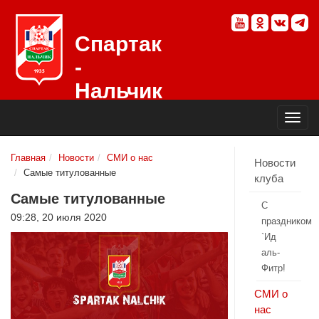
Спартак
-
Нальчик
Официальный
сайт
футбольного
клуба
Главная
Новости
СМИ о нас
Новости
Самые титулованные
клуба
Самые титулованные
С
09:28, 20 июля 2020
праздником
`Ид
аль-
Фитр!
СМИ о
нас