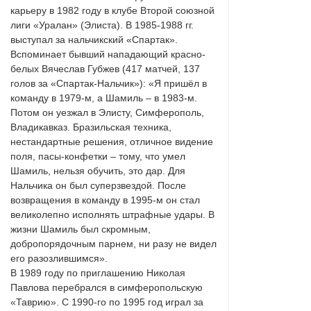
карьеру в 1982 году в клубе Второй союзной
лиги «Уралан» (Элиста). В 1985-1988 гг.
выступал за нальчикский «Спартак».
Вспоминает бывший нападающий красно-
белых Вячеслав Губжев (417 матчей, 137
голов за «Спартак-Нальчик»): «Я пришёл в
команду в 1979-м, а Шамиль – в 1983-м.
Потом он уезжал в Элисту, Симферополь,
Владикавказ. Бразильская техника,
нестандартные решения, отличное видение
поля, пасы-конфетки – тому, что умел
Шамиль, нельзя обучить, это дар. Для
Нальчика он был суперзвездой. После
возвращения в команду в 1995-м он стал
великолепно исполнять штрафные удары. В
жизни Шамиль был скромным,
добропорядочным парнем, ни разу не видел
его разозлившимся».
В 1989 году по приглашению Николая
Павлова перебрался в симферопольскую
«Таврию». С 1990-го по 1995 год играл за