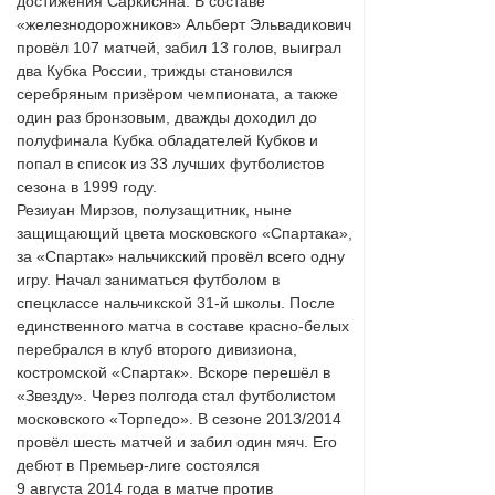
достижения Саркисяна. В составе
«железнодорожников» Альберт Эльвадикович
провёл 107 матчей, забил 13 голов, выиграл
два Кубка России, трижды становился
серебряным призёром чемпионата, а также
один раз бронзовым, дважды доходил до
полуфинала Кубка обладателей Кубков и
попал в список из 33 лучших футболистов
сезона в 1999 году.
Резиуан Мирзов, полузащитник, ныне
защищающий цвета московского «Спартака»,
за «Спартак» нальчикский провёл всего одну
игру. Начал заниматься футболом в
спецклассе нальчикской 31-й школы. После
единственного матча в составе красно-белых
перебрался в клуб второго дивизиона,
костромской «Спартак». Вскоре перешёл в
«Звезду». Через полгода стал футболистом
московского «Торпедо». В сезоне 2013/2014
провёл шесть матчей и забил один мяч. Его
дебют в Премьер-лиге состоялся
9 августа 2014 года в матче против