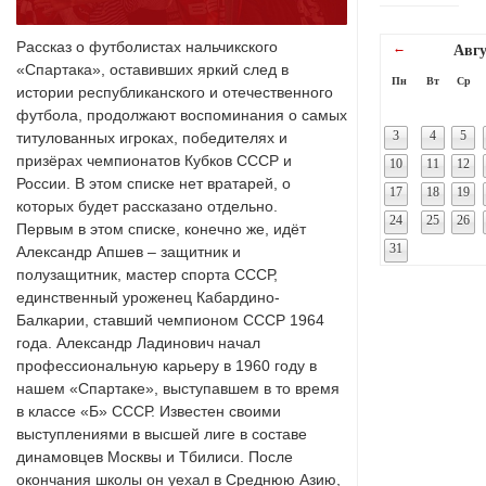
Рассказ о футболистах нальчикского
←
Авгу
«Спартака», оставивших яркий след в
Пн
Вт
Ср
истории республиканского и отечественного
футбола, продолжают воспоминания о самых
3
4
5
титулованных игроках, победителях и
призёрах чемпионатов Кубков СССР и
10
11
12
России. В этом списке нет вратарей, о
17
18
19
которых будет рассказано отдельно.
24
25
26
Первым в этом списке, конечно же, идёт
31
Александр Апшев – защитник и
полузащитник, мастер спорта СССР,
единственный уроженец Кабардино-
Балкарии, ставший чемпионом СССР 1964
года. Александр Ладинович начал
профессиональную карьеру в 1960 году в
нашем «Спартаке», выступавшем в то время
в классе «Б» СССР. Известен своими
выступлениями в высшей лиге в составе
динамовцев Москвы и Тбилиси. После
окончания школы он уехал в Среднюю Азию,